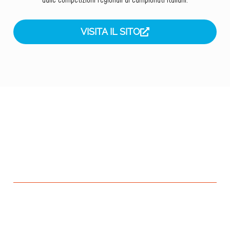
VISITA IL SITO
Contattaci per maggiori
informazioni
SIAMO A TUA DISPOSIZIONE PER RISPONDERE
A OGNI DOMANDA
Compila il modulo e il nostro team ti ricontatterà al
più presto. Saremo felici di fornirti dettagli, chiarimenti