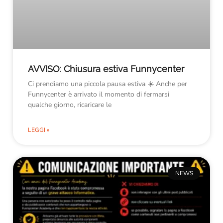
AVVISO: Chiusura estiva Funnycenter
Ci prendiamo una piccola pausa estiva ☀️ Anche per
Funnycenter è arrivato il momento di fermarsi
qualche giorno, ricaricare le
LEGGI »
NEWS