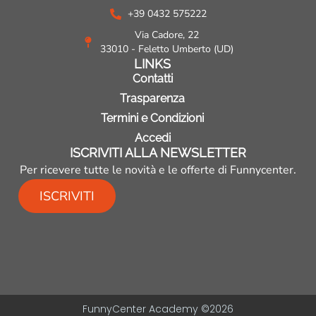
o
g
b
+39 0432 575222
o
r
e
k
a
Via Cadore, 22
m
33010 - Feletto Umberto (UD)
LINKS
Contatti
Trasparenza
Termini e Condizioni
Accedi
ISCRIVITI ALLA NEWSLETTER
Per ricevere tutte le novità e le offerte di Funnycenter.
ISCRIVITI
FunnyCenter Academy ©
2026