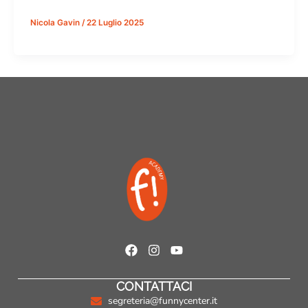
Nicola Gavin
/
22 Luglio 2025
F
I
Y
a
n
o
c
s
u
CONTATTACI
e
t
t
b
a
u
segreteria@funnycenter.it