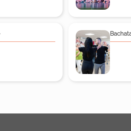
e
Bachata