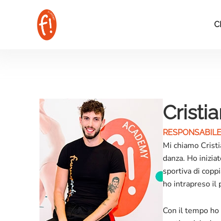
Vai
al
C
contenuto
Cristi
RESPONSABILE
Mi chiamo Cristi
danza. Ho iniziat
sportiva di coppi
ho intrapreso il
Con il tempo ho t