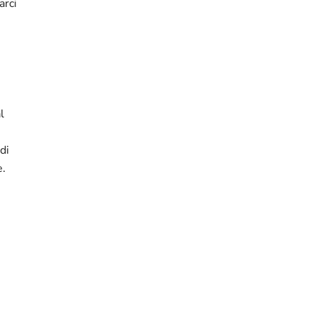
arci
l
di
e.