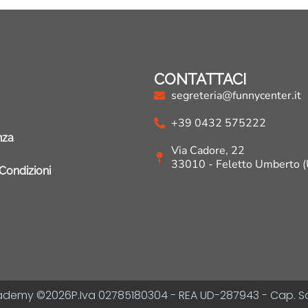
CONTATTACI
segreteria@funnycenter.it
+39 0432 575222
nza
Via Cadore, 22
33010 - Feletto Umberto 
 Condizioni
cademy ©
2026
P.Iva 02785180304 - REA UD-287943 - Cap. So