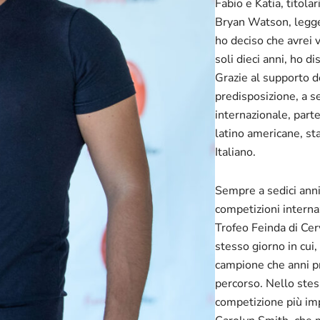
Fabio e Katia, titola
Bryan Watson, legge
ho deciso che avrei v
soli dieci anni, ho di
Grazie al supporto de
predisposizione, a se
internazionale, partec
latino americane, st
Italiano.
Sempre a sedici anni s
competizioni internazio
Trofeo Feinda di Cervi
stesso giorno in cui,
campione che anni pr
percorso. Nello stess
competizione più imp