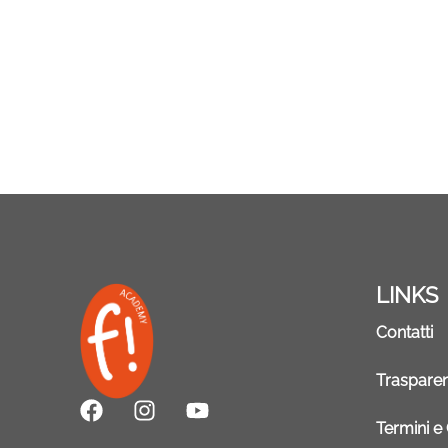
LINKS
Contatti
Traspare
F
I
Y
a
n
o
Termini e