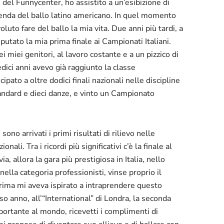
ri del Funnycenter, ho assistito a un’esibizione di
nda del ballo latino americano. In quel momento
oluto fare del ballo la mia vita. Due anni più tardi, a
sputato la mia prima finale ai Campionati Italiani.
i miei genitori, al lavoro costante e a un pizzico di
dici anni avevo già raggiunto la classe
ipato a oltre dodici finali nazionali nelle discipline
andard e dieci danze, e vinto un Campionato
ono arrivati i primi risultati di rilievo nelle
nali. Tra i ricordi più significativi c’è la finale al
a, allora la gara più prestigiosa in Italia, nello
 nella categoria professionisti, vinse proprio il
ima mi aveva ispirato a intraprendere questo
o anno, all’“International” di Londra, la seconda
ortante al mondo, ricevetti i complimenti di