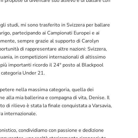
i propose di diventare suo allievo e di ballare con
li studi, mi sono trasferito in Svizzera per ballare
urigo, partecipando ai Campionati Europei e ai
amente, sempre grazie al supporto di Carolyn
ortunità di rappresentare altre nazioni: Svizzera,
tuania, in competizioni internazionali di altissimo
ti più importanti ricordo il 24° posto al Blackpool
 categoria Under 21.
petere nella massima categoria, quella dei
me alla mia ballerina e compagna di vita, Denise. Il
to di rilievo è stata la finale conquistata a Varsavia,
ra internazionale.
onistico, condividiamo con passione e dedizione