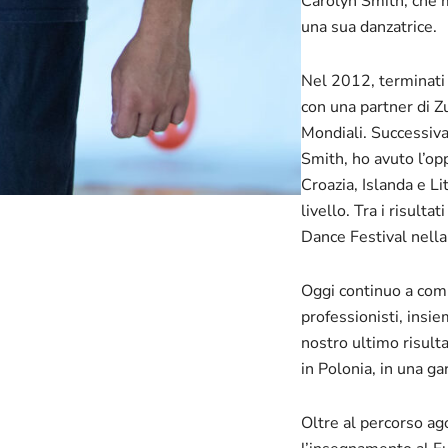
Carolyn Smith, che m
una sua danzatrice.
Nel 2012, terminati g
con una partner di Z
Mondiali. Successiv
Smith, ho avuto l’opp
Croazia, Islanda e Li
livello. Tra i risulta
Dance Festival nella
Oggi continuo a com
professionisti, insie
nostro ultimo risulta
in Polonia, in una ga
Oltre al percorso ag