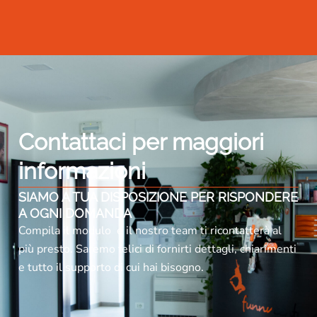
Contattaci per maggiori
informazioni
SIAMO A TUA DISPOSIZIONE PER RISPONDERE
A OGNI DOMANDA
Compila il modulo e il nostro team ti ricontatterà al
più presto. Saremo felici di fornirti dettagli, chiarimenti
e tutto il supporto di cui hai bisogno.